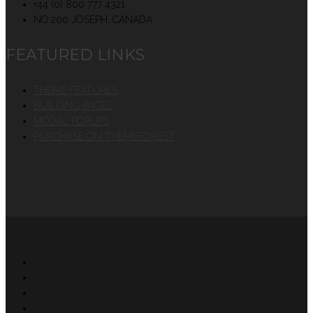
+44 (0) 800 777 4321
NO.200 JOSEPH, CANADA
FEATURED LINKS
THEME FEATURES
BUILDING PAGES
MODAL POPUPS
PURCHASE ON THEMEFOREST